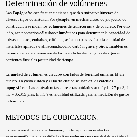
Determinación de volúmenes
Los
Topógrafos
con frecuencia tienen que determinar volúmenes de
diversos tipos de material. Por ejemplo, en muchas clases de proyectos de
construcción se piden los
volúmenes de terracerías
y de concreto. Por otro
lado, son necesarios
cálculos volumétricos
para determinar la capacidad de
tolvas, tanques, embalses, edificios, así como para evaluar la cantidad de
materiales apilados o almacenado:como carbón, grava y otros. También es
importante la determinación de las cantidades descargadas de agua en
corrientes fluviales por unidad de tiempo.
La
unidad de volumen
es un cubo con lados de longitud unitaria. El pie
cúbico. La yarda cúbica y el metro cúbico se usan en los
cálculos
topográficos
. Las equivalencias entre estas unidades son: I yd = 27 pie3; 1
m3 = 35.315 pies. El m3/s es la unidad utilizada para la medición de gastos
hidráulicos.
METODOS DE CUBICACION.
La medición directa de
volúmenes
, por lo regular no se efectúa
en
topografía
, ya que es difícil aplicar realmente una unidad de medida al